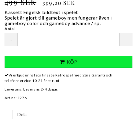
499 SEK
399,20 SEK
Kassett Engelsk bildtext i spelet
Spelet är gjort till gameboy men fungerar även i
gameboy color och gameboy advance / sp.
Antal
-
+
KÖP
Vi erbjuder nätets finaste Retrospel med 2års Garanti och
telefonservice 10-21 året runt.
Leverans:
Leverans 2-4 dagar.
Art.nr: 1276
Dela