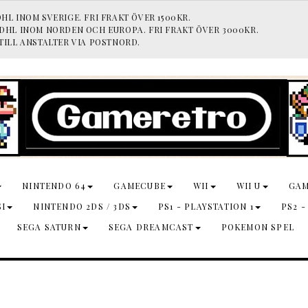
HL INOM SVERIGE. FRI FRAKT ÖVER 1500KR.
 DHL INOM NORDEN OCH EUROPA. FRI FRAKT ÖVER 3000KR.
TILL ANSTALTER VIA POSTNORD.
NINTENDO 64
GAMECUBE
WII
WII U
GA
SI
NINTENDO 2DS / 3DS
PS1 - PLAYSTATION 1
PS2 -
SEGA SATURN
SEGA DREAMCAST
POKEMON SPEL