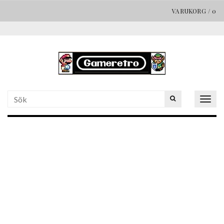
VARUKORG
/
0
Togg
navig