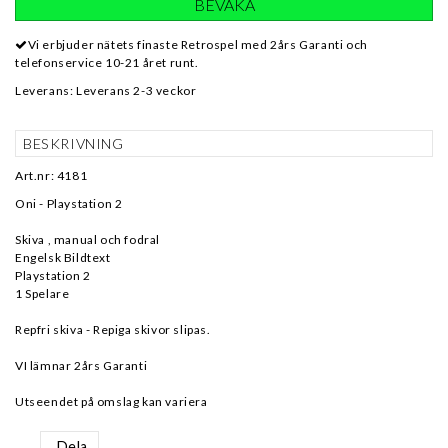
BEVAKA
Vi erbjuder nätets finaste Retrospel med 2års Garanti och
telefonservice 10-21 året runt.
Leverans:
Leverans 2-3 veckor
BESKRIVNING
Art.nr: 4181
Oni - Playstation 2
Skiva , manual och fodral
Engelsk Bildtext
Playstation 2
1 Spelare
Repfri skiva - Repiga skivor slipas.
VI lämnar 2års Garanti
Utseendet på omslag kan variera
Dela