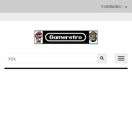
VARUKORG
/
0
Togg
navig