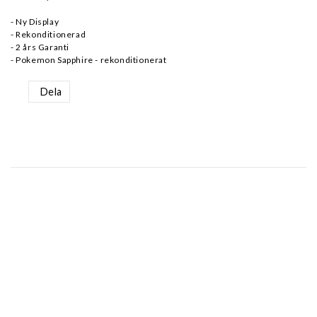
- Ny Display
- Rekonditionerad
- 2 års Garanti
- Pokemon Sapphire - rekonditionerat
Dela