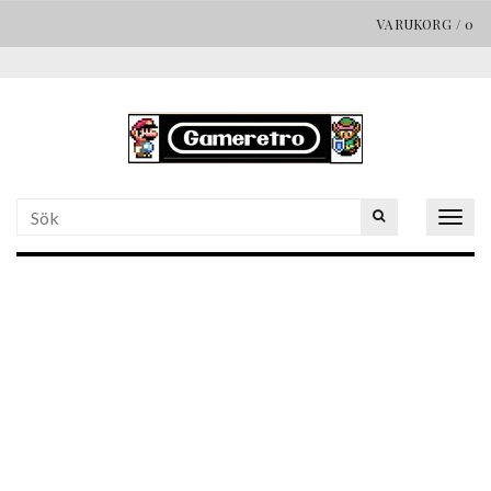
VARUKORG
/
0
Togg
navig