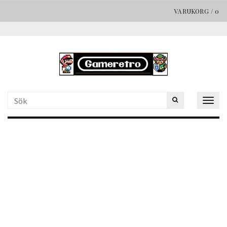
VARUKORG
/
0
Togg
navig