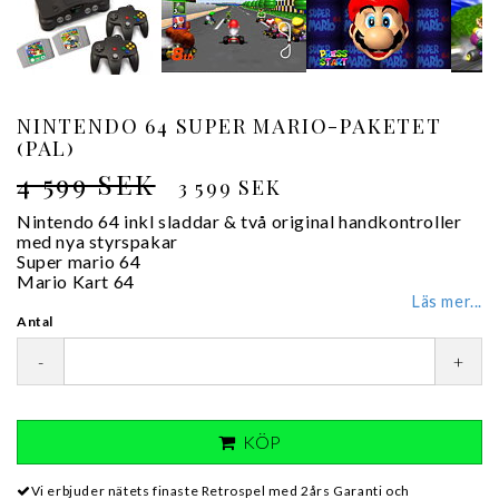
NINTENDO 64 SUPER MARIO-PAKETET
(PAL)
4 599 SEK
3 599 SEK
Nintendo 64 inkl sladdar & två original handkontroller
med nya styrspakar
Super mario 64
Mario Kart 64
Läs mer...
Antal
-
+
KÖP
Vi erbjuder nätets finaste Retrospel med 2års Garanti och