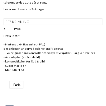
telefonservice 10-21 året runt.
Leverans:
Leverans 2-4 dagar.
BESKRIVNING
Art.nr: 1799
Detta ingår:
- Nintendo 64 Basenhet ( PAL)
Basenheten är servad och rekonditionerad.
- Två original handkontroller med nya styrspakar . Färg kan variera
- Ac- adapter (strömsladd)
- kompositkabel för ljud & bild
- Super mario 64
- Mario Kart 64
Dela