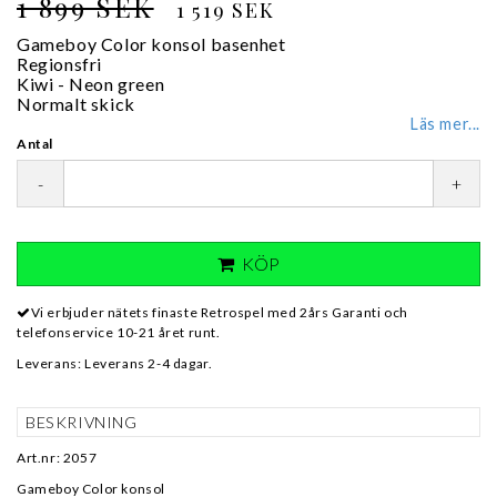
1 899 SEK
1 519 SEK
Gameboy Color konsol basenhet
Regionsfri
Kiwi - Neon green
Normalt skick
Läs mer...
Antal
-
+
KÖP
Vi erbjuder nätets finaste Retrospel med 2års Garanti och
telefonservice 10-21 året runt.
Leverans:
Leverans 2-4 dagar.
BESKRIVNING
Art.nr: 2057
Gameboy Color konsol