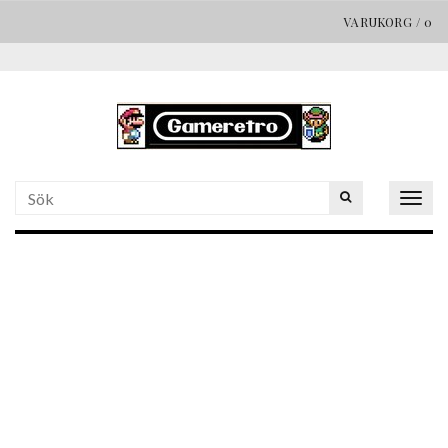
VARUKORG
/
0
Togg
navig