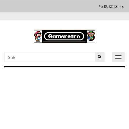
VARUKORG
/
0
Togg
navig