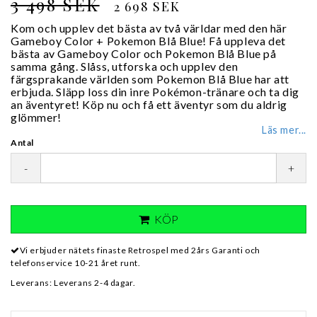
3 498 SEK
2 698 SEK
Kom och upplev det bästa av två världar med den här
Gameboy Color + Pokemon Blå Blue! Få uppleva det
bästa av Gameboy Color och Pokemon Blå Blue på
samma gång. Slåss, utforska och upplev den
färgsprakande världen som Pokemon Blå Blue har att
erbjuda. Släpp loss din inre Pokémon-tränare och ta dig
an äventyret! Köp nu och få ett äventyr som du aldrig
glömmer!
Läs mer...
Antal
-
+
KÖP
Vi erbjuder nätets finaste Retrospel med 2års Garanti och
telefonservice 10-21 året runt.
Leverans:
Leverans 2-4 dagar.