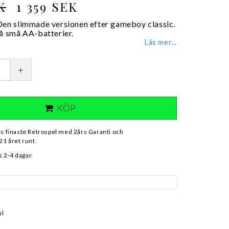
K
1 359 SEK
Den slimmade versionen efter gameboy classic.
vå små AA-batterier.
Läs mer...
+
KÖP
ts finaste Retrospel med 2års Garanti och
21 året runt.
 2-4 dagar.
ul