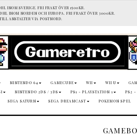
HL INOM SVERIGE. FRI FRAKT ÖVER 1500KR.
 DHL INOM NORDEN OCH EUROPA. FRI FRAKT ÖVER 3000KR.
TILL ANSTALTER VIA POSTNORD.
NINTENDO 64
GAMECUBE
WII
WII U
GA
SI
NINTENDO 2DS / 3DS
PS1 - PLAYSTATION 1
PS2 -
SEGA SATURN
SEGA DREAMCAST
POKEMON SPEL
GAMEBO