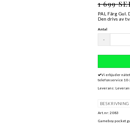
1 699 SE
PAL Färg Gul. 
Den drivs av t
Antal
-
Vi erbjuder näte
telefonservice 10-
Leverans:
Leverans
BESKRIVNING
Art.nr: 2083
Gameboy pocket g