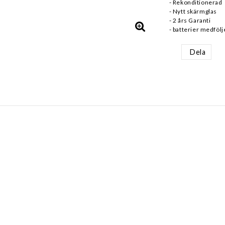
- Rekonditionerad
- Nytt skärmglas
- 2 års Garanti
- batterier medfölje
Dela