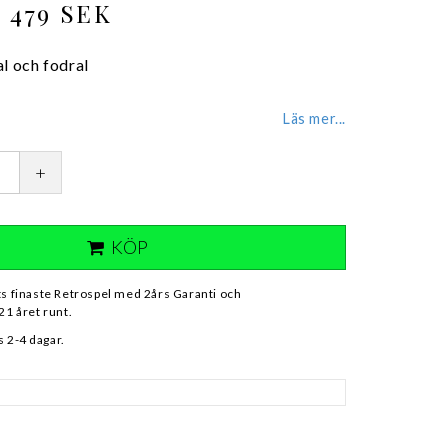
479 SEK
l och fodral
Läs mer...
+
KÖP
ts finaste Retrospel med 2års Garanti och
21 året runt.
 2-4 dagar.