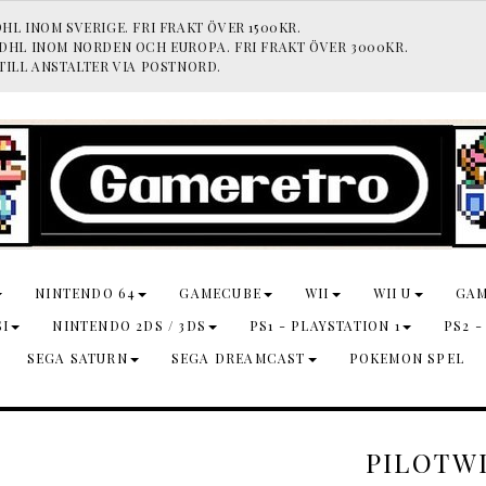
HL INOM SVERIGE. FRI FRAKT ÖVER 1500KR.
 DHL INOM NORDEN OCH EUROPA. FRI FRAKT ÖVER 3000KR.
TILL ANSTALTER VIA POSTNORD.
NINTENDO 64
GAMECUBE
WII
WII U
GA
SI
NINTENDO 2DS / 3DS
PS1 - PLAYSTATION 1
PS2 -
SEGA SATURN
SEGA DREAMCAST
POKEMON SPEL
PILOTWI