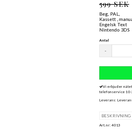
599 SEK
Beg, PAL,
Kassett , manua
Engelsk Text
Nintendo 3DS
Antal
-
Vi erbjuder näte
telefonservice 10-
Leverans:
Leverans
BESKRIVNING
Art.nr: 4013