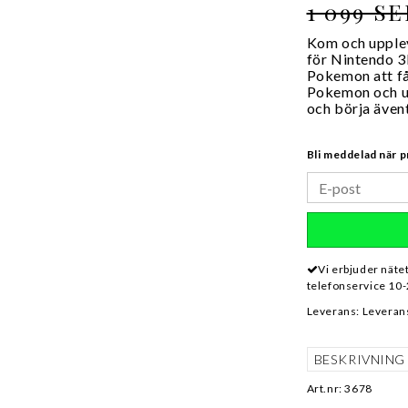
1 099 S
Kom och upple
för Nintendo 3
Pokemon att få
Pokemon och up
och börja även
Bli meddelad när p
Vi erbjuder näte
telefonservice 10-
Leverans:
Leveran
BESKRIVNING
Art.nr: 3678