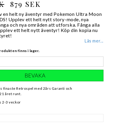
EK
879 SEK
v en helt ny äventyr med Pokemon Ultra Moon
DS! Upplev ett helt nytt story-mode, nya
nga och nya områden att utforska. Fånga alla
plev ett helt nytt äventyr! Köp din kopia nu
tyret!
Läs mer...
rodukten finns i lager.
BEVAKA
ts finaste Retrospel med 2års Garanti och
21 året runt.
s 2-3 veckor