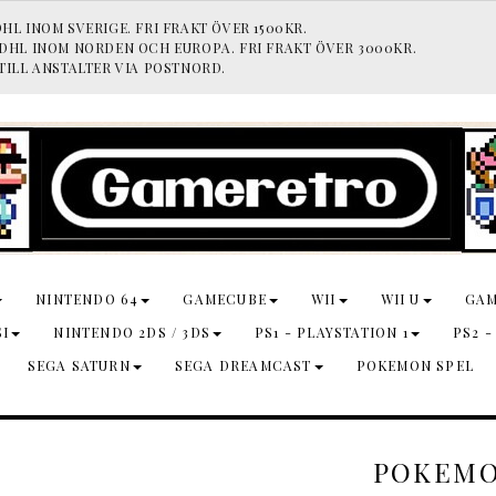
HL INOM SVERIGE. FRI FRAKT ÖVER 1500KR.
 DHL INOM NORDEN OCH EUROPA. FRI FRAKT ÖVER 3000KR.
TILL ANSTALTER VIA POSTNORD.
NINTENDO 64
GAMECUBE
WII
WII U
GA
SI
NINTENDO 2DS / 3DS
PS1 - PLAYSTATION 1
PS2 -
SEGA SATURN
SEGA DREAMCAST
POKEMON SPEL
POKEMO