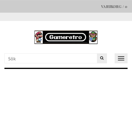
VARUKORG
/
0
Togg
navig