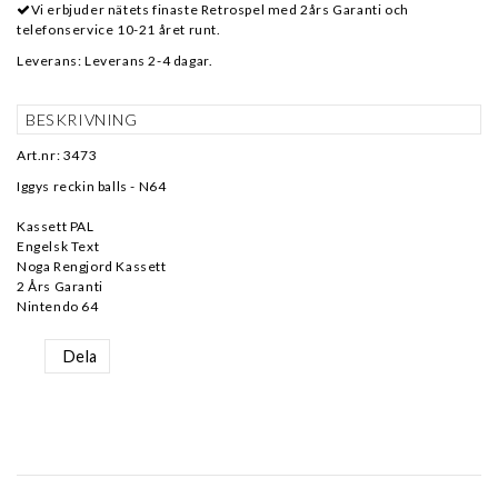
Vi erbjuder nätets finaste Retrospel med 2års Garanti och
telefonservice 10-21 året runt.
Leverans:
Leverans 2-4 dagar.
BESKRIVNING
Art.nr: 3473
Iggys reckin balls - N64
Kassett PAL
Engelsk Text
Noga Rengjord Kassett
2 Års Garanti
Nintendo 64
Dela