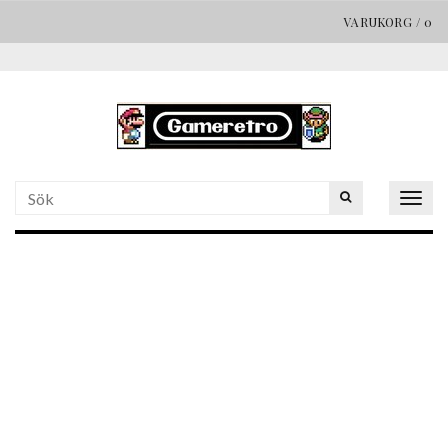
VARUKORG
/
0
Togg
navig