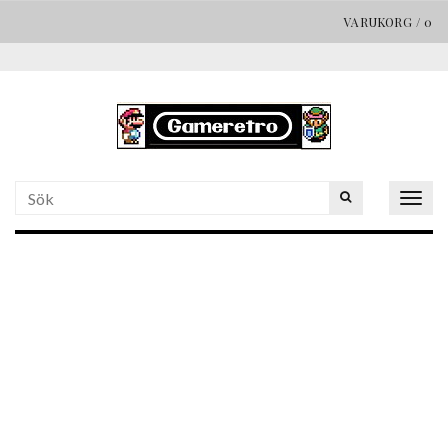
VARUKORG
/
0
Togg
navig