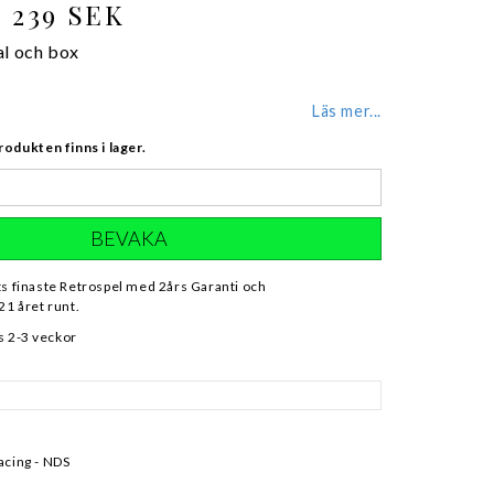
239 SEK
al och box
Läs mer...
rodukten finns i lager.
BEVAKA
ts finaste Retrospel med 2års Garanti och
21 året runt.
s 2-3 veckor
acing - NDS