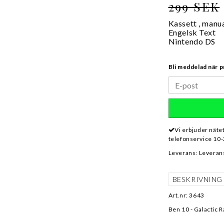
299 SEK
Kassett , manu
Engelsk Text
Nintendo DS
Bli meddelad när p
Vi erbjuder näte
telefonservice 10-
Leverans:
Leveran
BESKRIVNING
Art.nr: 3643
Ben 10 - Galactic R