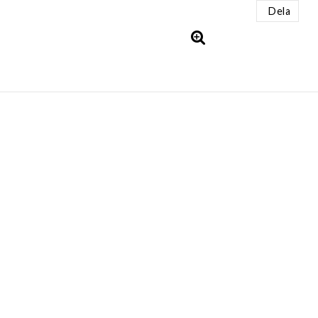
Dela
AKT
INFORMATION
retro.se
Villkor & info
7 97
969604-1376