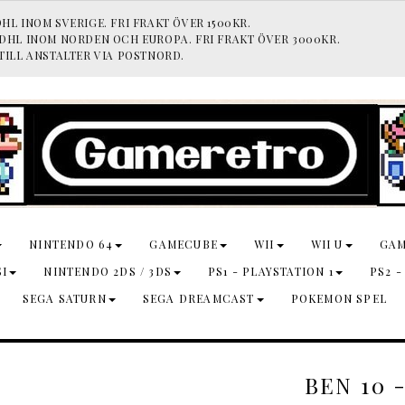
HL INOM SVERIGE. FRI FRAKT ÖVER 1500KR.
 DHL INOM NORDEN OCH EUROPA. FRI FRAKT ÖVER 3000KR.
TILL ANSTALTER VIA POSTNORD.
NINTENDO 64
GAMECUBE
WII
WII U
GA
SI
NINTENDO 2DS / 3DS
PS1 - PLAYSTATION 1
PS2 -
SEGA SATURN
SEGA DREAMCAST
POKEMON SPEL
BEN 10 