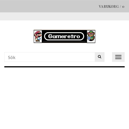
VARUKORG
/
0
Togg
navig