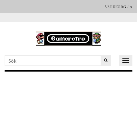
VARUKORG
/
0
Togg
navig