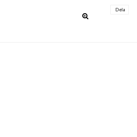
Dela
AKT
INFORMATION
retro.se
Villkor & info