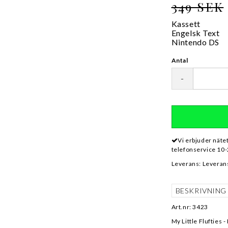
349 SEK
Kassett
Engelsk Text
Nintendo DS
Antal
-
Vi erbjuder näte
telefonservice 10-
Leverans:
Leverans
BESKRIVNING
Art.nr: 3423
My Little Flufties 