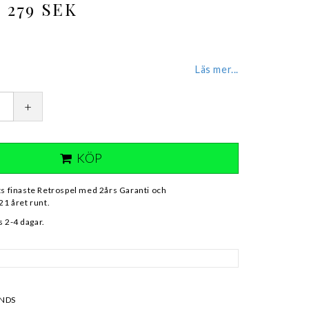
279 SEK
Läs mer...
+
KÖP
ts finaste Retrospel med 2års Garanti och
21 året runt.
 2-4 dagar.
- NDS