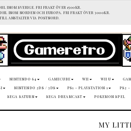
HL INOM SVERIGE. FRI FRAKT ÖVER 1500KR.
 DHL INOM NORDEN OCH EUROPA. FRI FRAKT ÖVER 3000KR.
TILL ANSTALTER VIA POSTNORD.
NINTENDO 64
GAMECUBE
WII
WII U
GA
SI
NINTENDO 2DS / 3DS
PS1 - PLAYSTATION 1
PS2 -
SEGA SATURN
SEGA DREAMCAST
POKEMON SPEL
MY LITT