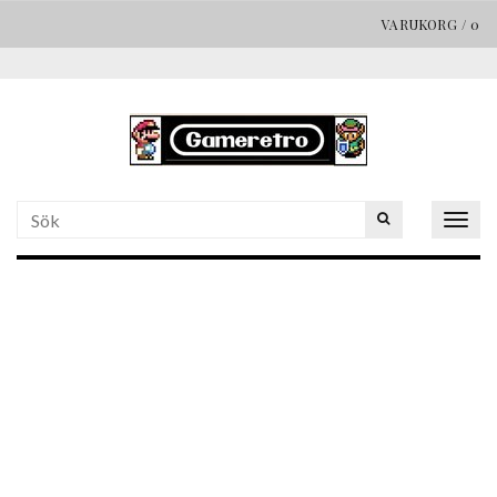
VARUKORG
/
0
Togg
navig