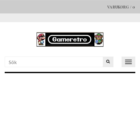
VARUKORG
/
0
Togg
navig