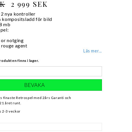
EK
2 999 SEK
2 nya kontroller
 kompositsladd för bild
28 mb
pel:
 or notging
 rouge agent
Läs mer...
rodukten finns i lager.
BEVAKA
ts finaste Retrospel med 2års Garanti och
21 året runt.
s 2-3 veckor