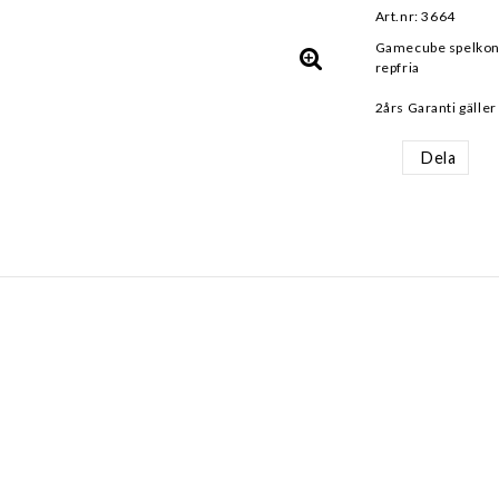
Art.nr: 3664
Gamecube spelkonso
repfria
2års Garanti gäller
Dela