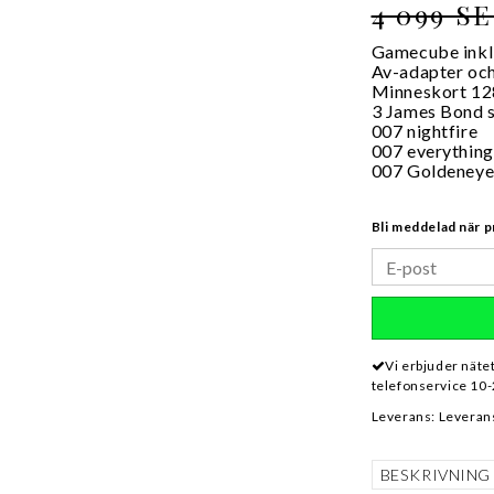
4 099 S
Gamecube inkl 
Av-adapter och
Minneskort 1
3 James Bond s
007 nightfire
007 everything
007 Goldeneye
Bli meddelad när p
Vi erbjuder näte
telefonservice 10-
Leverans:
Leveran
BESKRIVNING