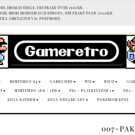
HL INOM SVERIGE. FRI FRAKT ÖVER 1500KR.
 DHL INOM NORDEN OCH EUROPA. FRI FRAKT ÖVER 3000KR.
TILL ANSTALTER VIA POSTNORD.
NINTENDO 64
GAMECUBE
WII
WII U
GA
SI
NINTENDO 2DS / 3DS
PS1 - PLAYSTATION 1
PS2 -
SEGA SATURN
SEGA DREAMCAST
POKEMON SPEL
007-PA