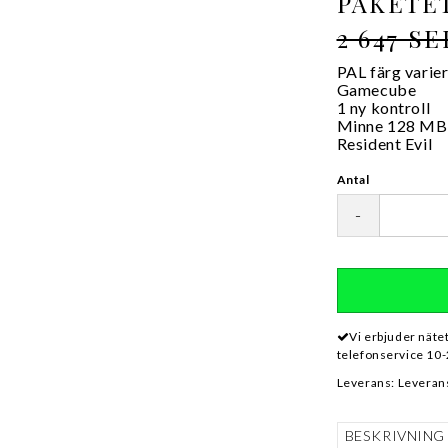
PAKETE
2 647 SE
PAL färg varie
Gamecube
1 ny kontroll
Minne 128 MB
Resident Evil
Antal
-
Vi erbjuder näte
telefonservice 10-
Leverans:
Leverans
BESKRIVNING