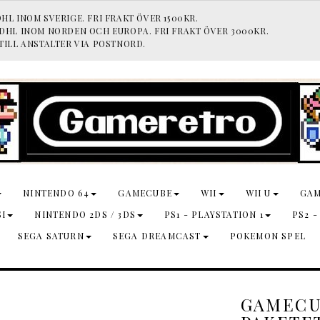
HL INOM SVERIGE. FRI FRAKT ÖVER 1500KR.
 DHL INOM NORDEN OCH EUROPA. FRI FRAKT ÖVER 3000KR.
TILL ANSTALTER VIA POSTNORD.
NINTENDO 64
GAMECUBE
WII
WII U
GA
SI
NINTENDO 2DS / 3DS
PS1 - PLAYSTATION 1
PS2 -
SEGA SATURN
SEGA DREAMCAST
POKEMON SPEL
GAMECU