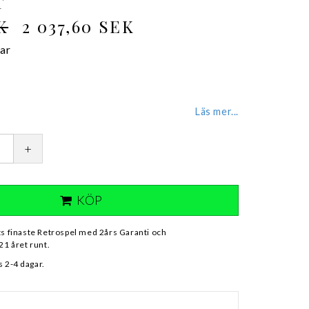
T
K
2 037,60 SEK
rar
Läs mer...
+
KÖP
ts finaste Retrospel med 2års Garanti och
21 året runt.
 2-4 dagar.