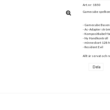
Art.nr: 1850
Gamecube spelkonso
- Gamecube Basen
- Ac-Adapter strö
- Kompositkabel för
- Ny Handkontroll
- minneskort 128 
- Resident Evil
Allt är servat och 
Dela