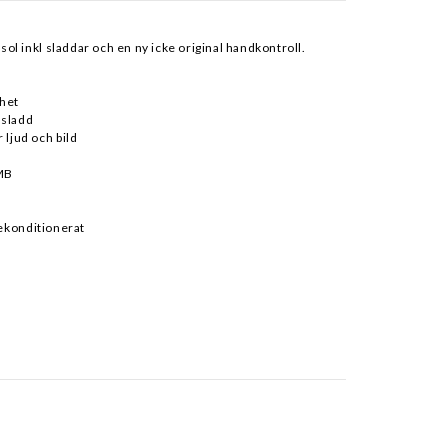
l inkl sladdar och en ny icke original handkontroll.
het
msladd
 ljud och bild
MB
rekonditionerat