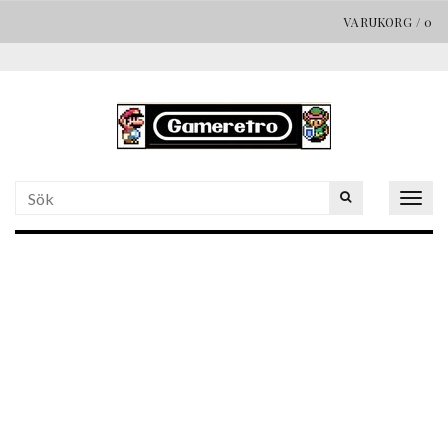
VARUKORG
/
0
Togg
navig