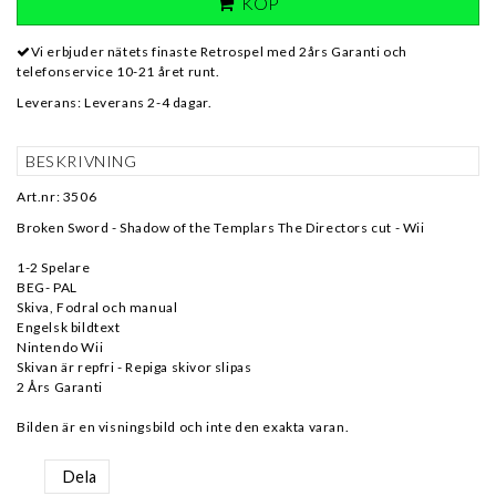
KÖP
Vi erbjuder nätets finaste Retrospel med 2års Garanti och
telefonservice 10-21 året runt.
Leverans:
Leverans 2-4 dagar.
BESKRIVNING
Art.nr: 3506
Broken Sword - Shadow of the Templars The Directors cut - Wii
1-2 Spelare
BEG- PAL
Skiva, Fodral och manual
Engelsk bildtext
Nintendo Wii
Skivan är repfri - Repiga skivor slipas
2 Års Garanti
Dela