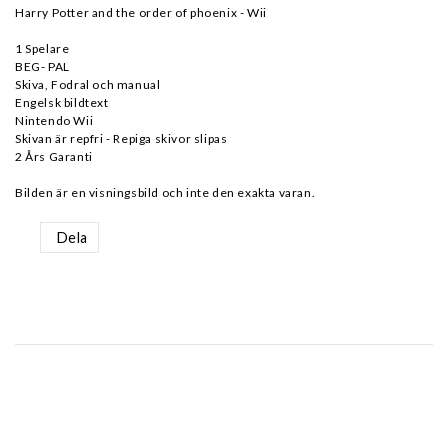
Harry Potter and the order of phoenix - Wii
1 Spelare
BEG- PAL
Skiva, Fodral och manual
Engelsk bildtext
Nintendo Wii
Skivan är repfri - Repiga skivor slipas
2 Års Garanti
Bilden är en visningsbild och inte den exakta varan.
Dela