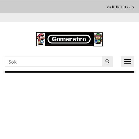
VARUKORG
/
0
Togg
navig