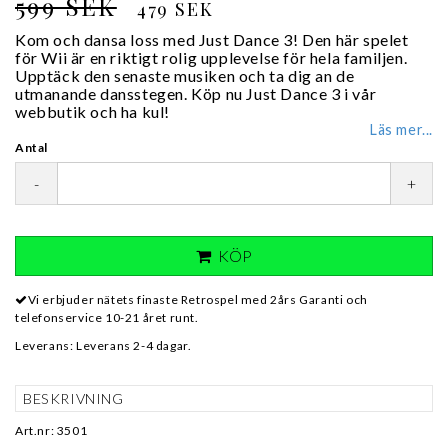
599 SEK
479 SEK
Kom och dansa loss med Just Dance 3! Den här spelet
för Wii är en riktigt rolig upplevelse för hela familjen.
Upptäck den senaste musiken och ta dig an de
utmanande dansstegen. Köp nu Just Dance 3 i vår
webbutik och ha kul!
Läs mer...
Antal
-
+
KÖP
Vi erbjuder nätets finaste Retrospel med 2års Garanti och
telefonservice 10-21 året runt.
Leverans:
Leverans 2-4 dagar.
BESKRIVNING
Art.nr: 3501