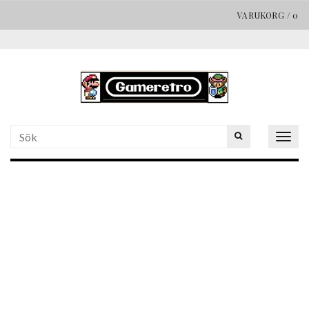
VARUKORG
/
0
Togg
navig