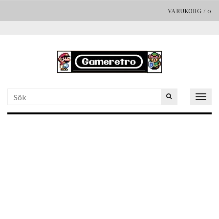
VARUKORG
/
0
Togg
navig