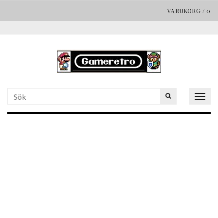
VARUKORG
/
0
Togg
navig