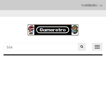
VARUKORG
/
0
Togg
navig