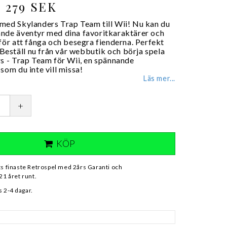
279 SEK
med Skylanders Trap Team till Wii! Nu kan du
nde äventyr med dina favoritkaraktärer och
för att fånga och besegra fienderna. Perfekt
! Beställ nu från vår webbutik och börja spela
rs - Trap Team för Wii, en spännande
som du inte vill missa!
Läs mer...
+
KÖP
ts finaste Retrospel med 2års Garanti och
21 året runt.
 2-4 dagar.