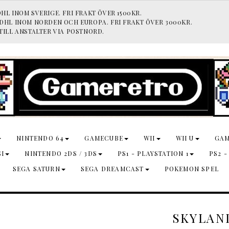
HL INOM SVERIGE. FRI FRAKT ÖVER 1500KR.
 DHL INOM NORDEN OCH EUROPA. FRI FRAKT ÖVER 3000KR.
TILL ANSTALTER VIA POSTNORD.
NINTENDO 64
GAMECUBE
WII
WII U
GA
SI
NINTENDO 2DS / 3DS
PS1 - PLAYSTATION 1
PS2 -
SEGA SATURN
SEGA DREAMCAST
POKEMON SPEL
SKYLAND