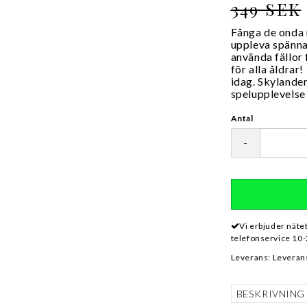
349 SEK
Fånga de onda 
uppleva spänna
använda fällor 
för alla åldrar
idag. Skylande
spelupplevelse 
Antal
-
Vi erbjuder näte
telefonservice 10-
Leverans:
Leverans
BESKRIVNING