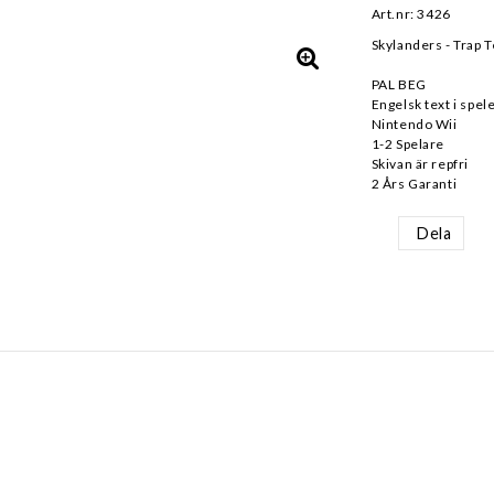
Art.nr: 3426
Skylanders - Trap 
PAL BEG
Engelsk text i spel
Nintendo Wii
1-2 Spelare
Skivan är repfri
Dela