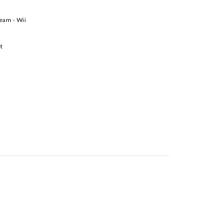
Team - Wii
et