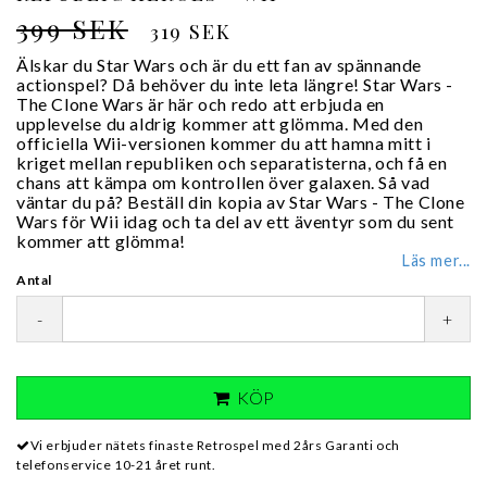
399 SEK
319 SEK
Älskar du Star Wars och är du ett fan av spännande
actionspel? Då behöver du inte leta längre! Star Wars -
The Clone Wars är här och redo att erbjuda en
upplevelse du aldrig kommer att glömma. Med den
officiella Wii-versionen kommer du att hamna mitt i
kriget mellan republiken och separatisterna, och få en
chans att kämpa om kontrollen över galaxen. Så vad
väntar du på? Beställ din kopia av Star Wars - The Clone
Wars för Wii idag och ta del av ett äventyr som du sent
kommer att glömma!
Läs mer...
Antal
-
+
KÖP
Vi erbjuder nätets finaste Retrospel med 2års Garanti och
telefonservice 10-21 året runt.