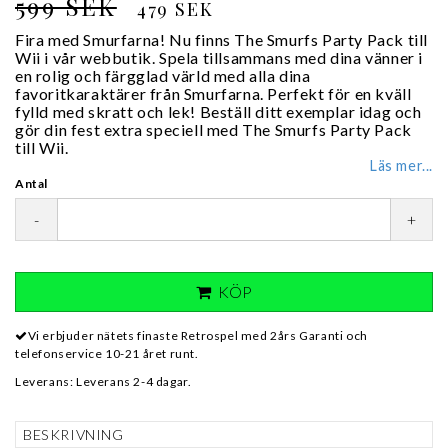
599 SEK
479 SEK
Fira med Smurfarna! Nu finns The Smurfs Party Pack till
Wii i vår webbutik. Spela tillsammans med dina vänner i
en rolig och färgglad värld med alla dina
favoritkaraktärer från Smurfarna. Perfekt för en kväll
fylld med skratt och lek! Beställ ditt exemplar idag och
gör din fest extra speciell med The Smurfs Party Pack
till Wii.
Läs mer...
Antal
-
+
KÖP
Vi erbjuder nätets finaste Retrospel med 2års Garanti och
telefonservice 10-21 året runt.
Leverans:
Leverans 2-4 dagar.
BESKRIVNING