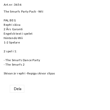
Art.nr: 3656
The Smurfs Party Pack - Wii
PAL BEG
Repfri skiva
2 Års Garanti
Engelsk text i spelet
Nintendo Wii
1-2 Spelare
2 spel i 1:
- The Smurfs Dance Party
- The Smurfs 2
Skivan är repfri -Repiga skivor slipas
Dela