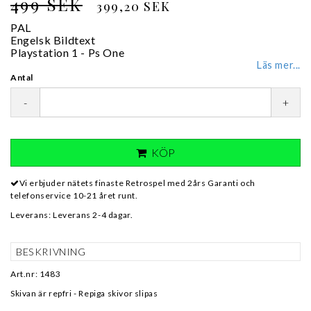
499 SEK
399,20 SEK
PAL
Engelsk Bildtext
Playstation 1 - Ps One
Läs mer...
Antal
-
+
KÖP
Vi erbjuder nätets finaste Retrospel med 2års Garanti och
telefonservice 10-21 året runt.
Leverans:
Leverans 2-4 dagar.
BESKRIVNING
Art.nr: 1483
Skivan är repfri - Repiga skivor slipas