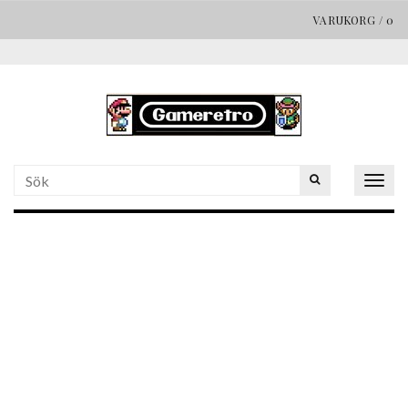
VARUKORG
/
0
Togg
navig