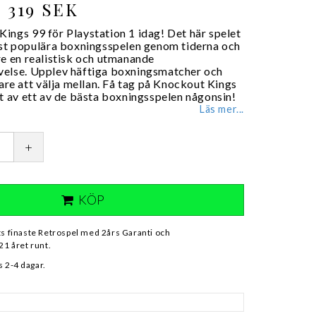
319 SEK
ings 99 för Playstation 1 idag! Det här spelet
est populära boxningsspelen genom tiderna och
re en realistisk och utmanande
else. Upplev häftiga boxningsmatcher och
lare att välja mellan. Få tag på Knockout Kings
ut av ett av de bästa boxningsspelen någonsin!
Läs mer...
+
KÖP
ts finaste Retrospel med 2års Garanti och
21 året runt.
 2-4 dagar.