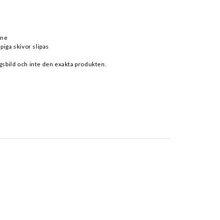
One
epiga skivor slipas
gsbild och inte den exakta produkten.