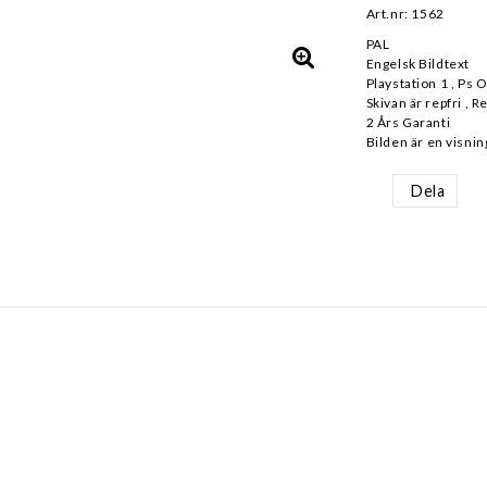
Art.nr: 1562
PAL
Engelsk Bildtext
Playstation 1 , Ps 
Skivan är repfri , R
2 Års Garanti
Bilden är en visnin
Dela