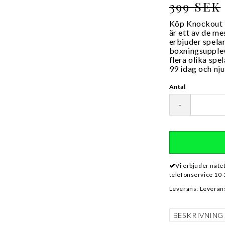
399 SEK
Köp Knockout K
är ett av de m
erbjuder spela
boxningsupplev
flera olika spe
99 idag och nj
Antal
-
Vi erbjuder näte
telefonservice 10-
Leverans:
Leverans
BESKRIVNING