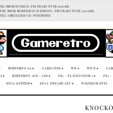
HL INOM SVERIGE. FRI FRAKT ÖVER 1500KR.
 DHL INOM NORDEN OCH EUROPA. FRI FRAKT ÖVER 3000KR.
TILL ANSTALTER VIA POSTNORD.
NINTENDO 64
GAMECUBE
WII
WII U
GA
SI
NINTENDO 2DS / 3DS
PS1 - PLAYSTATION 1
PS2 -
SEGA SATURN
SEGA DREAMCAST
POKEMON SPEL
KNOCKOU