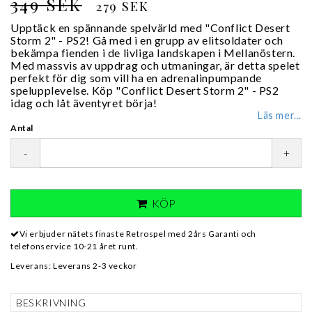
349 SEK
279 SEK
Upptäck en spännande spelvärld med "Conflict Desert
Storm 2" - PS2! Gå med i en grupp av elitsoldater och
bekämpa fienden i de livliga landskapen i Mellanöstern.
Med massvis av uppdrag och utmaningar, är detta spelet
perfekt för dig som vill ha en adrenalinpumpande
spelupplevelse. Köp "Conflict Desert Storm 2" - PS2
idag och låt äventyret börja!
Läs mer...
Antal
-
+
KÖP
Vi erbjuder nätets finaste Retrospel med 2års Garanti och
telefonservice 10-21 året runt.
Leverans:
Leverans 2-3 veckor
BESKRIVNING