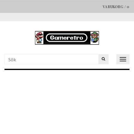
VARUKORG
/
0
Togg
navig