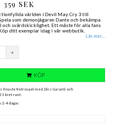
359 SEK
ctionfyllda världen i Devil May Cry 3 till
! Spela som demonjägaren Dante och bekämpa
 och svärdskicklighet. Ett måste för alla fans
Köp ditt exemplar idag i vår webbutik.
Läs mer...
+
KÖP
ts finaste Retrospel med 2års Garanti och
21 året runt.
 2-4 dagar.