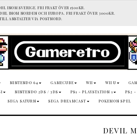
HL INOM SVERIGE. FRI FRAKT ÖVER 1500KR.
 DHL INOM NORDEN OCH EUROPA. FRI FRAKT ÖVER 3000KR.
TILL ANSTALTER VIA POSTNORD.
NINTENDO 64
GAMECUBE
WII
WII U
GA
SI
NINTENDO 2DS / 3DS
PS1 - PLAYSTATION 1
PS2 -
SEGA SATURN
SEGA DREAMCAST
POKEMON SPEL
DEVIL M