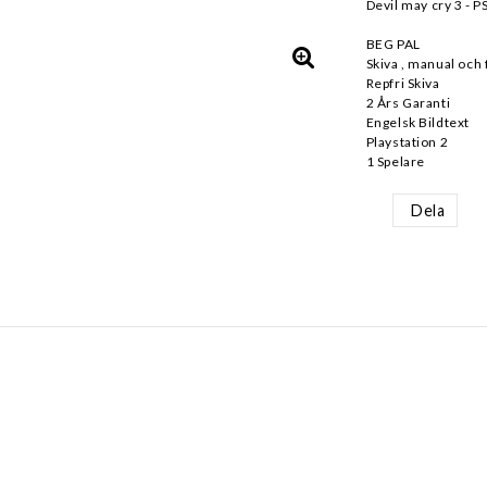
Devil may cry 3 - P
BEG PAL
Skiva , manual och 
Repfri Skiva
2 Års Garanti
Engelsk Bildtext
Playstation 2
1 Spelare
Dela