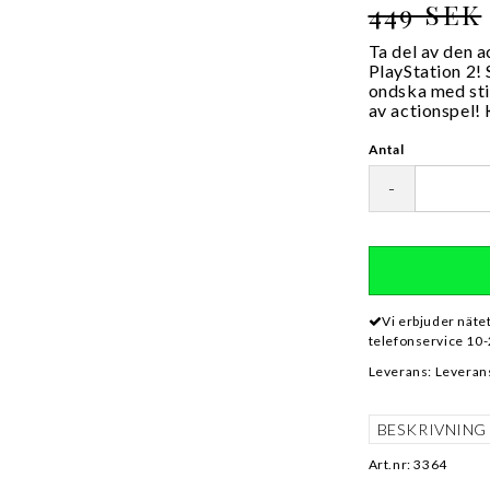
449 SEK
Ta del av den a
PlayStation 2
ondska med stil
av actionspel! 
Antal
-
Vi erbjuder näte
telefonservice 10-
Leverans:
Leverans
BESKRIVNING
Art.nr: 3364