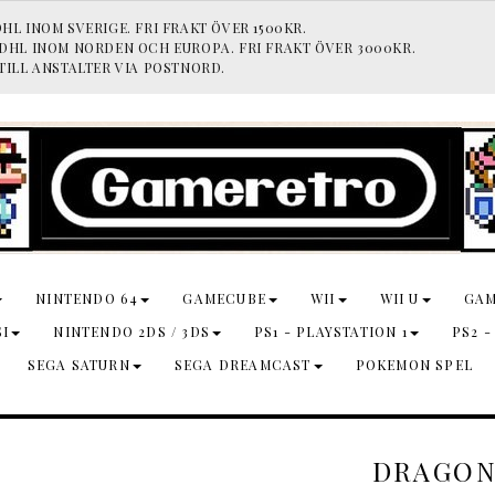
HL INOM SVERIGE. FRI FRAKT ÖVER 1500KR.
 DHL INOM NORDEN OCH EUROPA. FRI FRAKT ÖVER 3000KR.
TILL ANSTALTER VIA POSTNORD.
NINTENDO 64
GAMECUBE
WII
WII U
GA
SI
NINTENDO 2DS / 3DS
PS1 - PLAYSTATION 1
PS2 -
SEGA SATURN
SEGA DREAMCAST
POKEMON SPEL
DRAGONB