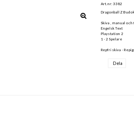
Art.nr: 3382
Dragonball Z Budok
Skiva , manual och 
Engelsk Text
Playstation 2
1 - 2 Spelare
Repfri skiva - Repig
Dela