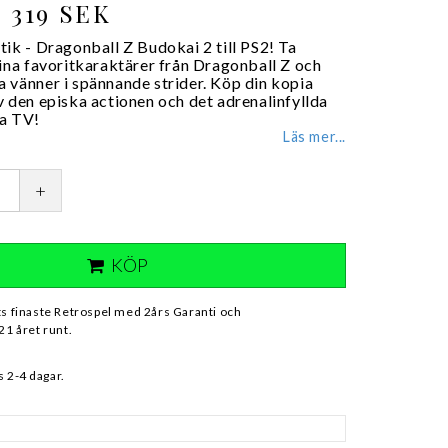
319 SEK
ik - Dragonball Z Budokai 2 till PS2! Ta
dina favoritkaraktärer från Dragonball Z och
 vänner i spännande strider. Köp din kopia
v den episka actionen och det adrenalinfyllda
na TV!
Läs mer...
+
KÖP
ts finaste Retrospel med 2års Garanti och
21 året runt.
 2-4 dagar.