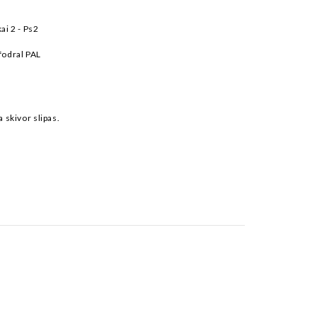
ai 2 - Ps2
fodral PAL
a skivor slipas.