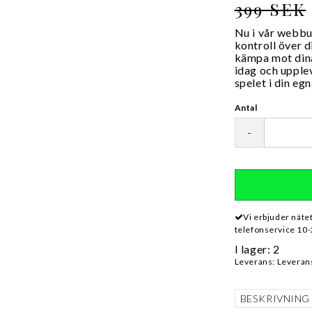
399 SEK
Nu i vår webbut
kontroll över 
kämpa mot dina
idag och upple
spelet i din eg
Antal
-
Vi erbjuder näte
telefonservice 10-
I lager: 2
Leverans:
Leverans
BESKRIVNING