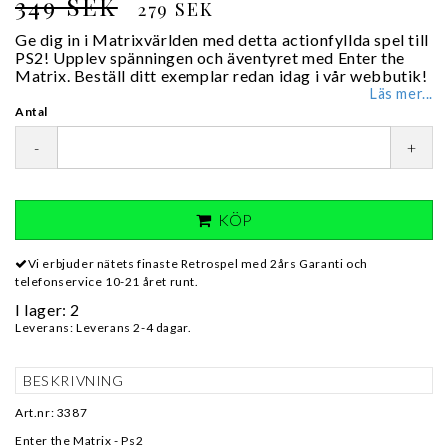
349 SEK
279 SEK
Ge dig in i Matrixvärlden med detta actionfyllda spel till
PS2! Upplev spänningen och äventyret med Enter the
Matrix. Beställ ditt exemplar redan idag i vår webbutik!
Läs mer...
Antal
-
+
KÖP
Vi erbjuder nätets finaste Retrospel med 2års Garanti och
telefonservice 10-21 året runt.
I lager: 2
Leverans:
Leverans 2-4 dagar.
BESKRIVNING
Art.nr: 3387
Enter the Matrix - Ps2