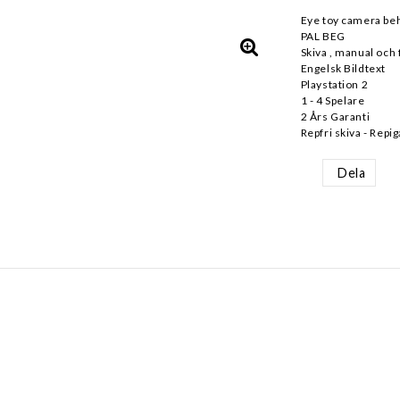
Eye toy camera be
PAL BEG
Skiva , manual och 
Engelsk Bildtext
Playstation 2
1 - 4 Spelare
2 Års Garanti
Repfri skiva - Repig
Dela