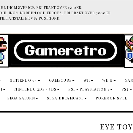
HL INOM SVERIGE. FRI FRAKT ÖVER 1500KR.
 DHL INOM NORDEN OCH EUROPA. FRI FRAKT ÖVER 3000KR.
TILL ANSTALTER VIA POSTNORD.
NINTENDO 64
GAMECUBE
WII
WII U
GA
SI
NINTENDO 2DS / 3DS
PS1 - PLAYSTATION 1
PS2 -
SEGA SATURN
SEGA DREAMCAST
POKEMON SPEL
EYE TOY