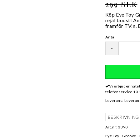
299 SEK
Köp Eye Toy Gr
rejäl boost! An
framför TV:n. B
Antal
-
Vi erbjuder näte
telefonservice 10-
Leverans:
Leverans
BESKRIVNING
Art.nr: 3390
Eye Toy - Groove -