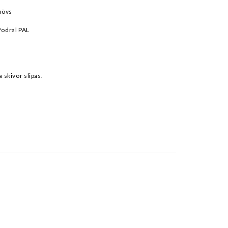
hövs
fodral PAL
a skivor slipas.