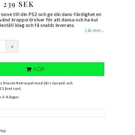
239 SEK
oove till din PS2 och ge din dans-färdighet en
vänd kroppsrörelser för att dansa och ha kul
eställ idag och få snabb leverans.
Läs mer...
+
KÖP
ts finaste Retrospel med 2års Garanti och
21 året runt.
 2-4 dagar.
 PS2