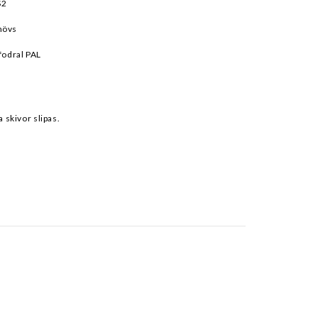
S2
hövs
fodral PAL
a skivor slipas.