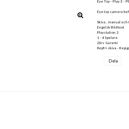
Eye Toy - Play 3 - P
Eye toy camera be
Skiva , manual och 
Engelsk Bildtext
Playstation 2
1 - 4 Spelare
2års Garanti
Repfri skiva - Repig
Dela