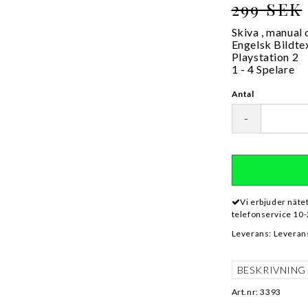
299 SEK
Skiva , manual
Engelsk Bildte
Playstation 2
1 - 4 Spelare
Antal
-
Vi erbjuder näte
telefonservice 10-
Leverans:
Leverans
BESKRIVNING
Art.nr: 3393