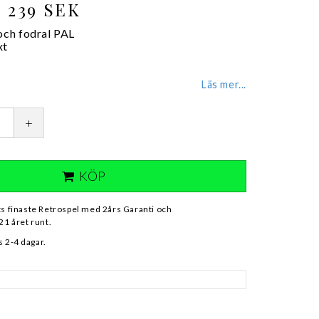
239 SEK
 och fodral PAL
xt
Läs mer...
+
KÖP
ts finaste Retrospel med 2års Garanti och
21 året runt.
 2-4 dagar.