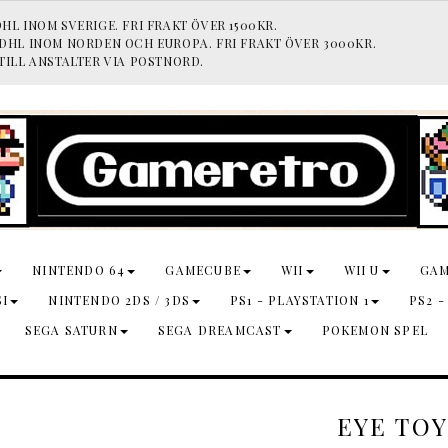
HL INOM SVERIGE. FRI FRAKT ÖVER 1500KR.
 DHL INOM NORDEN OCH EUROPA. FRI FRAKT ÖVER 3000KR.
TILL ANSTALTER VIA POSTNORD.
NINTENDO 64
GAMECUBE
WII
WII U
GA
SI
NINTENDO 2DS / 3DS
PS1 - PLAYSTATION 1
PS2 -
SEGA SATURN
SEGA DREAMCAST
POKEMON SPEL
EYE TOY