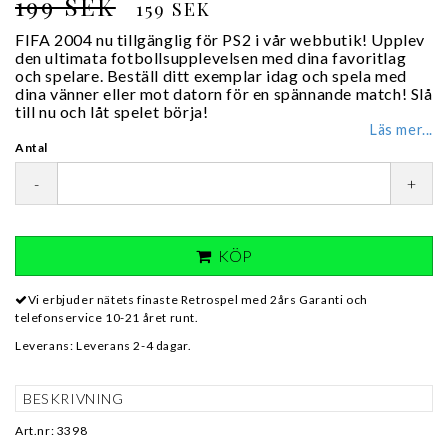
199 SEK
159 SEK
FIFA 2004 nu tillgänglig för PS2 i vår webbutik! Upplev
den ultimata fotbollsupplevelsen med dina favoritlag
och spelare. Beställ ditt exemplar idag och spela med
dina vänner eller mot datorn för en spännande match! Slå
till nu och låt spelet börja!
Läs mer...
Antal
-
+
KÖP
Vi erbjuder nätets finaste Retrospel med 2års Garanti och
telefonservice 10-21 året runt.
Leverans:
Leverans 2-4 dagar.
BESKRIVNING
Art.nr: 3398