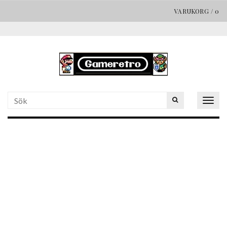
VARUKORG
/
0
Togg
navig