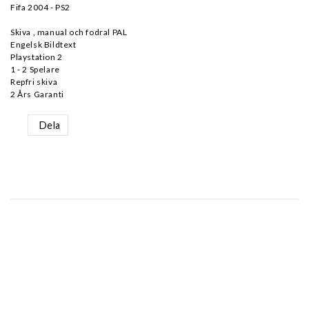
Fifa 2004 - PS2
Skiva , manual och fodral PAL
Engelsk Bildtext
Playstation 2
1 - 2 Spelare
Repfri skiva
2 Års Garanti
Dela