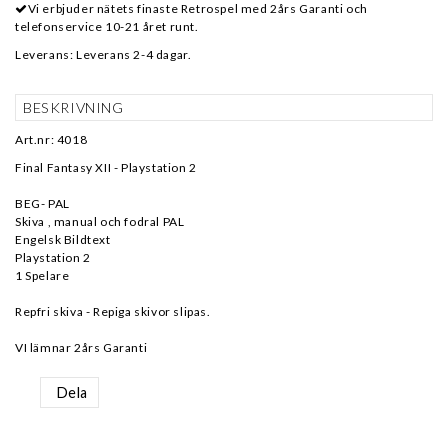
Vi erbjuder nätets finaste Retrospel med 2års Garanti och
telefonservice 10-21 året runt.
Leverans:
Leverans 2-4 dagar.
BESKRIVNING
Art.nr: 4018
Final Fantasy XII - Playstation 2
BEG- PAL
Skiva , manual och fodral PAL
Engelsk Bildtext
Playstation 2
1 Spelare
Repfri skiva - Repiga skivor slipas.
VI lämnar 2års Garanti
Dela