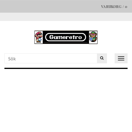
VARUKORG
/
0
Togg
navig