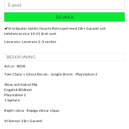
BEVAKA
Vi erbjuder nätets finaste Retrospel med 2års Garanti och
telefonservice 10-21 året runt.
Leverans:
Leverans 2-3 veckor
BESKRIVNING
Art.nr: 4038
Tom Clany´s Ghost Recon - Jungle Storm - Playstation 2
Skiva och fodral PAL
Engelsk Bildtext
Playstation 2
1 Spelare
Repfri skiva - Repiga skivor slipas.
VI lämnar 2års Garanti