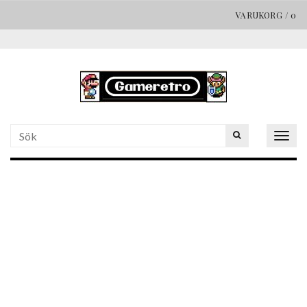
VARUKORG
/
0
Togg
navig