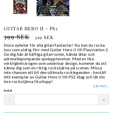
GUITAR HERO II - PS2
399 SEK
319 SEK
Stora nyheter för alla gitarrfantaster! Nu kan du rocka
loss som aldrig förr med Guitar Hero II till Playstation 2.
Ge dig hän åt häftiga gitarrsolon, kända låtar och
adrenalinpumpande spelupplevelser. Med en lika
verklighetstrogen som underbar design, kommer du att
känna dig som en riktig rockstjärna på scenen. Missa
inte chansen att bli den ultimata rocklegenden - beställ
ditt exemplar av Guitar Hero II till PS2 idag och låt din
inre rockstjärna få utlopp!
Läs mer...
Antal
-
+