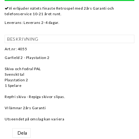
Vi erbjuder nätets finaste Retrospel med 2års Garanti och
telefonservice 10-21 året runt.
Leverans:
Leverans 2-4 dagar.
BESKRIVNING
Art.nr: 4055
Garfield 2 - Playstation 2
Skiva och fodral PAL
Svenskt tal
Playstation 2
1 Spelare
Repfri skiva - Repiga skivor slipas.
VI lämnar 2års Garanti
Utseendet på omslag kan variera
Dela