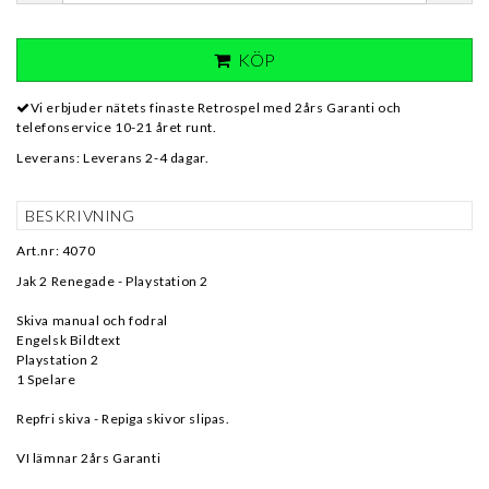
KÖP
Vi erbjuder nätets finaste Retrospel med 2års Garanti och
telefonservice 10-21 året runt.
Leverans:
Leverans 2-4 dagar.
BESKRIVNING
Art.nr: 4070
Jak 2 Renegade - Playstation 2
Skiva manual och fodral
Engelsk Bildtext
Playstation 2
1 Spelare
Repfri skiva - Repiga skivor slipas.
VI lämnar 2års Garanti