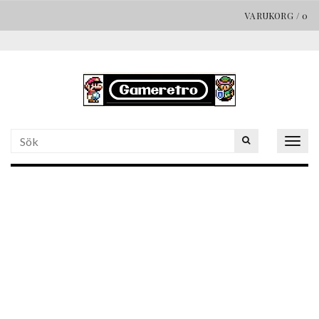
VARUKORG
/
0
Togg
navig