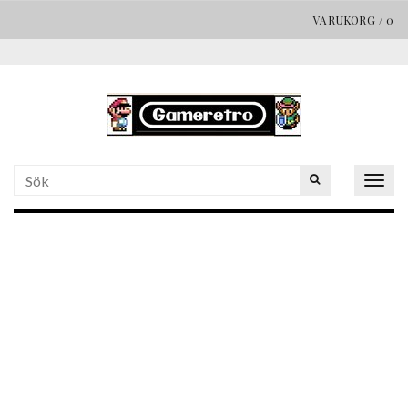
VARUKORG
/
0
Togg
navig