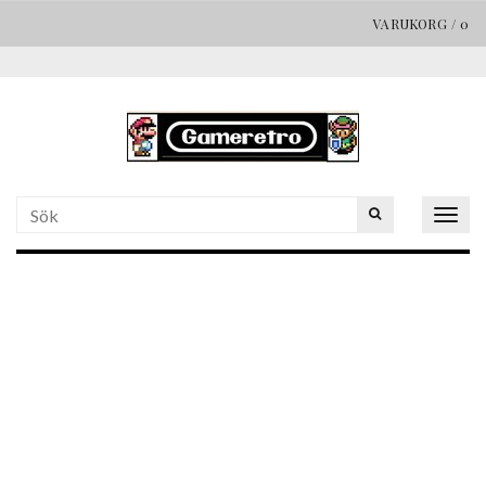
VARUKORG
/
0
Togg
navig